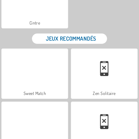
Cintre
JEUX RECOMMANDÉS
Sweet Match
Zen Solitaire