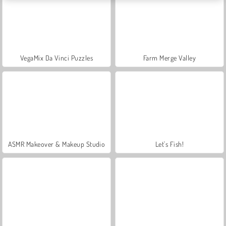
VegaMix Da Vinci Puzzles
Farm Merge Valley
ASMR Makeover & Makeup Studio
Let's Fish!