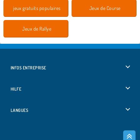
jeux gratuits populaires
Jeux de Course
Jeux de Rallye
INFOS ENTREPRISE
Conditions d’utilisation
HILFE
Politique De Protection De La Vie Privée
Hilfe
LANGUES
Cookies
English