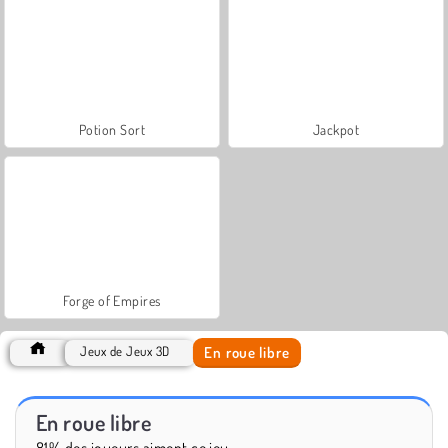
Potion Sort
Jackpot
Forge of Empires
En roue libre
Jeux de Jeux 3D
En roue libre
81% des joueurs aiment ce jeu