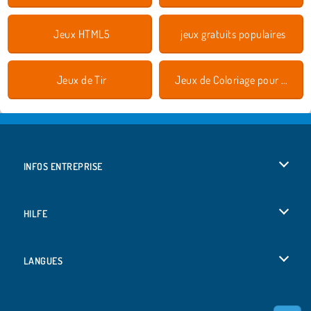
Jeux HTML5
jeux gratuits populaires
Jeux de Tir
Jeux de Coloriage pour Enfants
INFOS ENTREPRISE
Conditions d’utilisation
HILFE
Politique De Protection De La Vie Privée
Hilfe
LANGUES
Cookies
Deutsch