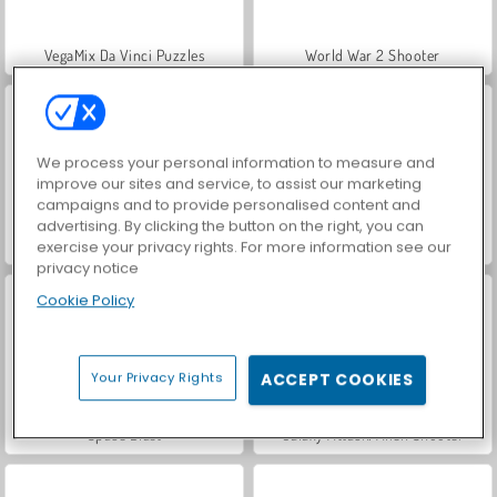
VegaMix Da Vinci Puzzles
World War 2 Shooter
We process your personal information to measure and
improve our sites and service, to assist our marketing
campaigns and to provide personalised content and
advertising. By clicking the button on the right, you can
Hidden Object: Street of Secrets
ASMR Makeover & Makeup Studio
exercise your privacy rights. For more information see our
privacy notice
Cookie Policy
Your Privacy Rights
ACCEPT COOKIES
Space Blast
Galaxy Attack: Alien Shooter