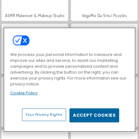
ASMR Makeover & Makeup Studio
VegaMix Da Vinci Puzzles
We process your personal information to measure and
improve our sites and service, to assist our marketing
campaigns and to provide personalised content and
Farm Merge Valley
Hidden Object: Street of Secrets
advertising. By clicking the button on the right, you can
exercise your privacy rights. For more information see our
privacy notice
Cookie Policy
Your Privacy Rights
ACCEPT COOKIES
World War 2 Shooter
Car Parking City Duel