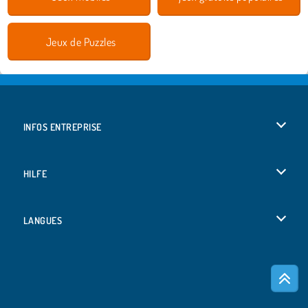
Jeux de Puzzles
INFOS ENTREPRISE
Conditions d’utilisation
HILFE
Politique De Protection De La Vie Privée
Hilfe
LANGUES
Cookies
English
Acceptation des cookies
Deutsch