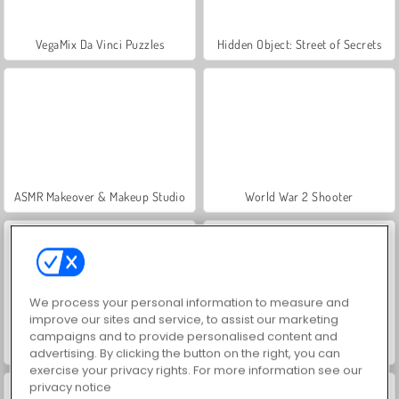
VegaMix Da Vinci Puzzles
Hidden Object: Street of Secrets
ASMR Makeover & Makeup Studio
World War 2 Shooter
We process your personal information to measure and
improve our sites and service, to assist our marketing
campaigns and to provide personalised content and
Farm Merge Valley
Car Parking City Duel
advertising. By clicking the button on the right, you can
exercise your privacy rights. For more information see our
privacy notice