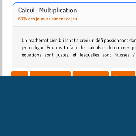
Casino World
Let's Fish!
Calcul : Multiplication
63% des joueurs aiment ce jeu
Un mathématicien brillant t'a créé un défi passionnant da
compétences en mathématiques vont vraiment être mis
jeu en ligne. Pourras-tu faire des calculs et déterminer qu
équations sont justes, et lesquelles sont fausses ?
Solo
Jeux De Cerveau
Concentration
Éducatif
Physique
Populaire
Puzzles
I