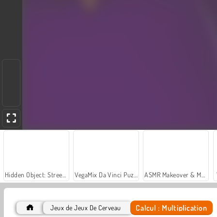
Hidden Object: Street of Secrets
VegaMix Da Vinci Puzzles
ASMR Makeover & Makeup Studio
Calcul : Multiplication
Jeux de Jeux De Cerveau