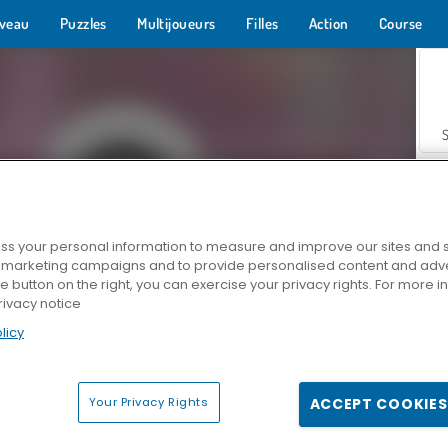
veau
Puzzles
Multijoueurs
Filles
Action
Course
s your personal information to measure and improve our sites and s
r marketing campaigns and to provide personalised content and adver
Z
he button on the right, you can exercise your privacy rights. For more 
rivacy notice
licy
Your Privacy Rights
ACCEPT COOKIES