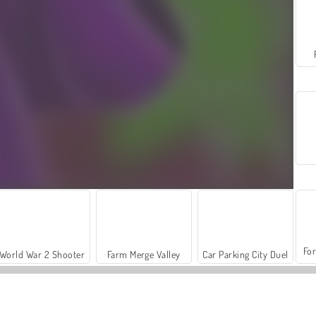
For
World War 2 Shooter
Farm Merge Valley
Car Parking City Duel