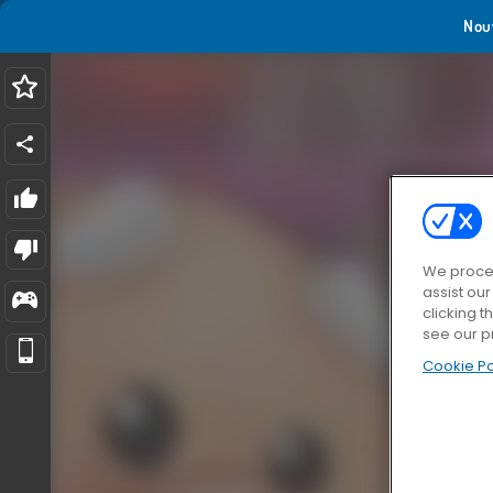
Nou
We proces
assist ou
clicking t
see our p
Cookie Po