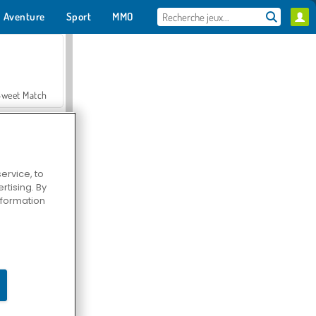
Aventure
Sport
MMO
Pour toi
Sweet Match
ervice, to
tising. By
en Solitaire
information
Farmerama