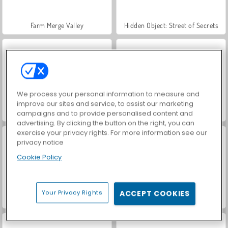
Farm Merge Valley
Hidden Object: Street of Secrets
We process your personal information to measure and
improve our sites and service, to assist our marketing
VegaMix Da Vinci Puzzles
Car Parking City Duel
campaigns and to provide personalised content and
advertising. By clicking the button on the right, you can
exercise your privacy rights. For more information see our
privacy notice
Cookie Policy
Your Privacy Rights
ACCEPT COOKIES
Casino World
À la recherche du 2048