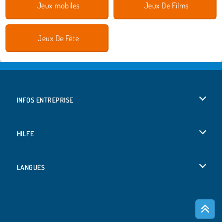
Jeux mobiles
Jeux De Films
Jeux De Fête
INFOS ENTREPRISE
Conditions d’utilisation
HILFE
Politique De Protection De La Vie Privée
Hilfe
LANGUES
Cookies
Deutsch
Acceptation des cookies