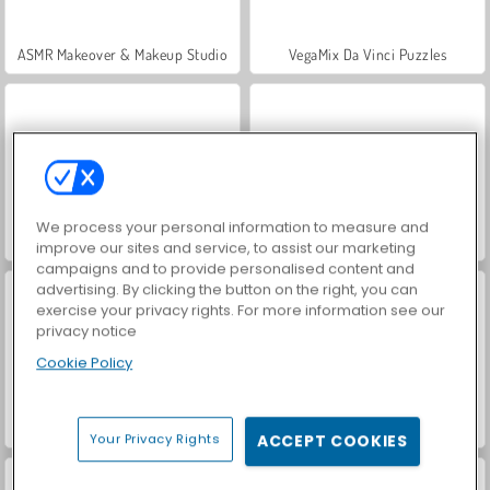
ASMR Makeover & Makeup Studio
VegaMix Da Vinci Puzzles
We process your personal information to measure and
Hidden Object: Street of Secrets
World War 2 Shooter
improve our sites and service, to assist our marketing
campaigns and to provide personalised content and
advertising. By clicking the button on the right, you can
exercise your privacy rights. For more information see our
privacy notice
Cookie Policy
Farm Merge Valley
Film d'Horreur de Raiponce
Your Privacy Rights
ACCEPT COOKIES