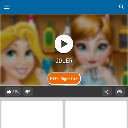
BFFs Night Out
84%