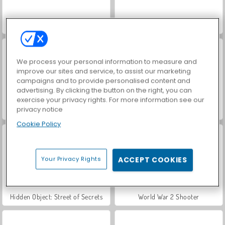
Cat Runner
ASMR Makeover & Makeup Studio
We process your personal information to measure and
improve our sites and service, to assist our marketing
campaigns and to provide personalised content and
advertising. By clicking the button on the right, you can
exercise your privacy rights. For more information see our
privacy notice
VegaMix Da Vinci Puzzles
Let's Fish!
Cookie Policy
Your Privacy Rights
ACCEPT COOKIES
Hidden Object: Street of Secrets
World War 2 Shooter