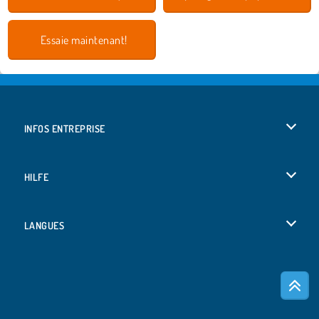
Essaie maintenant!
INFOS ENTREPRISE
Conditions d’utilisation
HILFE
Politique De Protection De La Vie Privée
Hilfe
LANGUES
Cookies
Deutsch
Acceptation des cookies
Русский