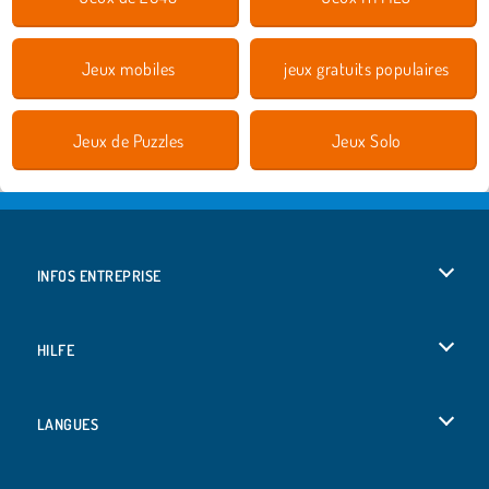
Jeux mobiles
jeux gratuits populaires
Jeux de Puzzles
Jeux Solo
INFOS ENTREPRISE
Conditions d’utilisation
HILFE
Politique De Protection De La Vie Privée
Hilfe
LANGUES
Cookies
English