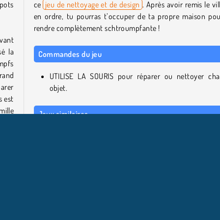
pots
ce
jeu de nettoyage et de design
. Après avoir remis le vil
en ordre, tu pourras t’occuper de ta propre maison pou
rendre complètement schtroumpfante !
evant
é la
Commandes du jeu
umpfs
rand
UTILISE LA SOURIS pour réparer ou nettoyer ch
arer
objet.
s est
ille
Jeux similaires
Tu cherches d’autres jeux en ligne mignons et cools ? Dan
cas, en voici quelques-uns !
dent
us tu
The Smurfs: Ocean Cleanup
neras
Shaun the Sheep: Alien Athletics
urras
My Dolphin Show 9
Hello Kitty and Friends: Restaurant