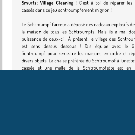
Smurfs: Village Cleaning
! C’est à toi de réparer les 
cassés dans ce jeu schtroumpfement mignon !
Le Schtroumpf farceur a déposé des cadeaux explosifs d
la maison de tous les Schtroumpfs. Mais ils a mal dos
puissance de ceux-ci ! À présent, le village des Schtro
est sens dessus dessous ! Fais équipe avec le G
Schtroumpf pour remettre les maisons en ordre et rép
divers objets. La chaise préférée du Schtroumpf à lunette
cassée et une malle de la Schtroumpfette est en m
morceaux.
Ce ne sont que deux exemples des missions qui t’atten
dans ce
jeu de simulation de vie
très schtroumpfant. Pl
effectueras de réparations dans le village, plus tu gag
d’améliorations pour tes outils et de décorations ! Tu po
aussi les utiliser pour ta propre maison.
Comment jouer à The Smurfs: Village Cleaning ?