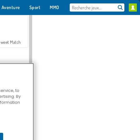
Aventure
Sport
MMO
Pour toi
Sweet Match
ervice, to
tising. By
en Solitaire
information