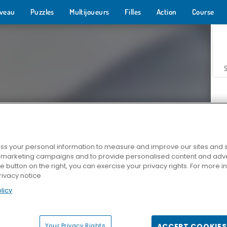
veau
Puzzles
Multijoueurs
Filles
Action
Course
s your personal information to measure and improve our sites and s
r marketing campaigns and to provide personalised content and adver
Z
he button on the right, you can exercise your privacy rights. For more 
rivacy notice
licy
Your Privacy Rights
ACCEPT COOKIES