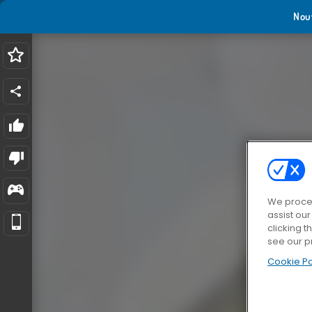
Nou
We proces
assist ou
clicking t
see our p
Cookie Po