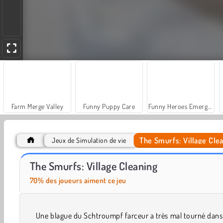
Farm Merge Valley
Funny Puppy Care
Funny Heroes Emergency
The Smurfs: Village Cle
Jeux de Simulation de vie
VegaMix Da Vinci Puzzles
Car Parking City Duel
The Smurfs: Village Cleaning
70% des joueurs aiment ce jeu
Une blague du Schtroumpf farceur a très mal tourné dan