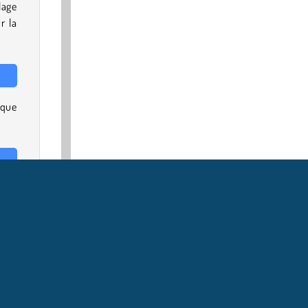
lage
r la
aque
s ce