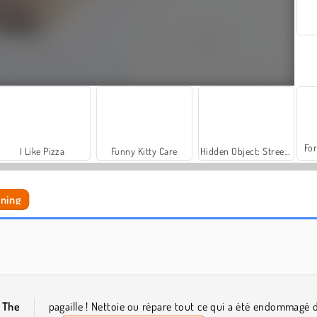
For
I Like Pizza
Funny Kitty Care
Hidden Object: Street of Secrets
aning
ASMR Makeover & Makeup Studio
World War 2 Shooter
s
The
pagaille ! Nettoie ou répare tout ce qui a été endommagé 