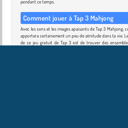
pendant ce temps.
Comment jouer à Tap 3 Mahjong
Avec les sons et les images apaisants de Tap 3 Mahjong, c
apportera certainement un peu de zénitude dans ta vie. L
de ce jeu gratuit de Tap 3 est de trouver des ensemble
trois icônes identiques. Les tuiles sélectionnables sont 
en évidence. Tu peux utiliser les emplacements en ba
l'écran pour stocker temporairement des tuiles. Lorsque 
tuiles avec la même icône sont stockées dans cette zone, 
disparaissent.
Il n'y a pas de limite de temps pour terminer les niveaux,
éliminer les correspondances rapidement te donne des b
HTML5
Mahjong
Mobile
Populaire
Puzzles