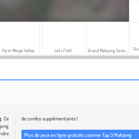
For
Farm Merge Valley
Let's Fish!
Grand Mahjong Connect
Wonders of Egypt Mahjong
Mahjong Zen Garden
g
. Ce
de combo supplémentaires !
jong
endre
Plus de jeux en ligne gratuits comme Tap 3 Mahjong