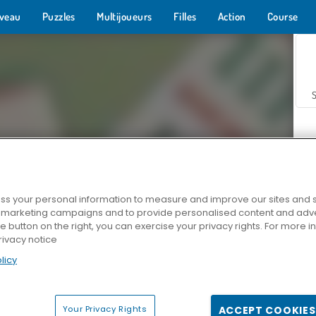
veau
Puzzles
Multijoueurs
Filles
Action
Course
s your personal information to measure and improve our sites and s
r marketing campaigns and to provide personalised content and adver
Z
he button on the right, you can exercise your privacy rights. For more 
rivacy notice
licy
Your Privacy Rights
ACCEPT COOKIES