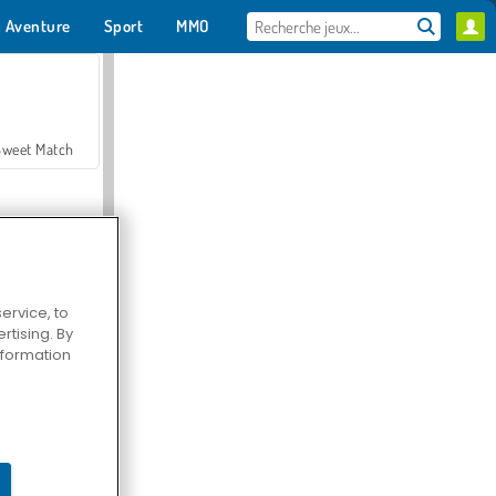
Aventure
Sport
MMO
Pour toi
Sweet Match
ervice, to
tising. By
en Solitaire
information