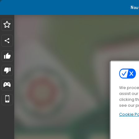
Nou
We proces
assist ou
clicking t
see our p
Cookie Po