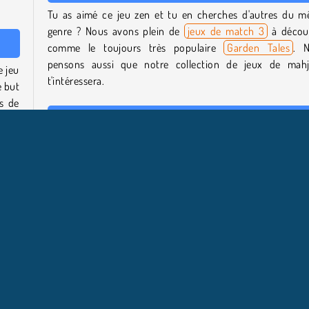
Tu as aimé ce jeu zen et tu en cherches d'autres du 
genre ? Nous avons plein de
jeux de match 3
à découv
comme le toujours très populaire
Garden Tales
. 
pensons aussi que notre collection de jeux de mah
e jeu
t'intéressera.
e but
s de
Qui a créé Tap 3 Mahjong ?
mises
s de
Ce jeu d'association de mahjong a été développé par Aze
trois
Casual Games.
elles
Quand Tap 3 Mahjong est-il sorti ?
Ce jeu zen est sorti en janvier 2024.
 mais
onus
Solo