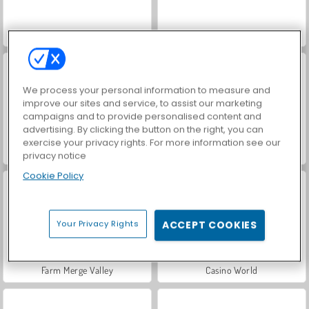
ASMR Makeover & Makeup Studio
VegaMix Da Vinci Puzzles
We process your personal information to measure and
improve our sites and service, to assist our marketing
campaigns and to provide personalised content and
advertising. By clicking the button on the right, you can
exercise your privacy rights. For more information see our
Hidden Object: Street of Secrets
World War 2 Shooter
privacy notice
Cookie Policy
Your Privacy Rights
ACCEPT COOKIES
Farm Merge Valley
Casino World