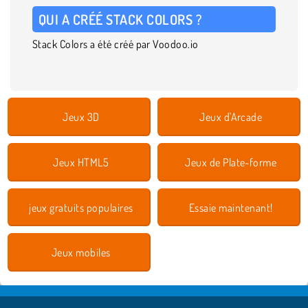
QUI A CRÉÉ STACK COLORS ?
Stack Colors a été créé par Voodoo.io
Jeux 3D
Jeux d'Arcade
Jeux HTML5
Jeux de Plate-forme
jeux gratuits populaires
Essaie maintenant!
Jeux mobiles