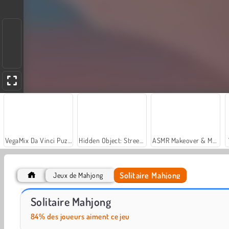
VegaMix Da Vinci Puzzles
Hidden Object: Street of Secrets
ASMR Makeover & Makeup Studio
Solitaire Mahjong
Jeux de Mahjong
Let's Fish!
Casino World
Solitaire Mahjong
84% des joueurs aiment ce jeu