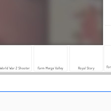
For
World War 2 Shooter
Farm Merge Valley
Royal Story
Car Parking City Duel
Grand Mahjong Connect