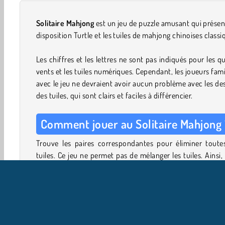
Solitaire Mahjong
est un jeu de puzzle amusant qui présen
disposition Turtle et les tuiles de mahjong chinoises classi
Les chiffres et les lettres ne sont pas indiqués pour les q
vents et les tuiles numériques. Cependant, les joueurs fami
avec le jeu ne devraient avoir aucun problème avec les de
des tuiles, qui sont clairs et faciles à différencier.
Comment jouer au Solitaire Mahjong 
Trouve les paires correspondantes pour éliminer toutes
tuiles. Ce jeu ne permet pas de mélanger les tuiles. Ainsi, 
n'as plus de coups, la partie est terminée et tes points s
comptabilisés. Le but est d'obtenir le score le plus é
possible.
Regarde attentivement et vois si tu peux trouver des t