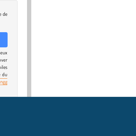
e de
jeux
uver
iles
e du
ongg
our
s en