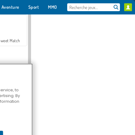
Aventure
Sport
MMO
Pour toi
Sweet Match
ervice, to
tising. By
en Solitaire
information