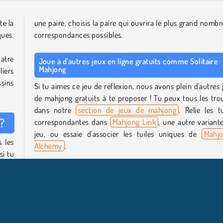
te la
une paire, choisis la paire qui ouvrira le plus grand nombr
ques.
correspondances possibles.
uatre
Joue à d'autres jeux en ligne gratuits comme Solitaire
Mahjong
liers
ssins
Si tu aimes ce jeu de réflexion, nous avons plein d'autres 
de mahjong gratuits à te proposer ! Tu peux tous les tro
dans notre
section de jeux de mahjong
. Relie les tu
?
correspondantes dans
Mahjong Link
, une autre variant
jeu, ou essaie d'associer les tuiles uniques de
Mahj
 les
Alchemy
.
si tu
eront
Jette un coup d'œil à notre
section de jeux de réflexion
p
levé
découvrir notre collection complète de casse-tête gratuit
ligne !
uiles
Qui a créé Solitaire Mahjong ?