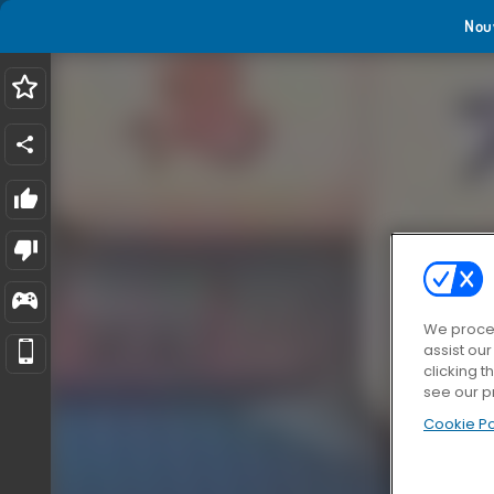
Nou
We proces
assist ou
clicking t
see our p
Cookie Po