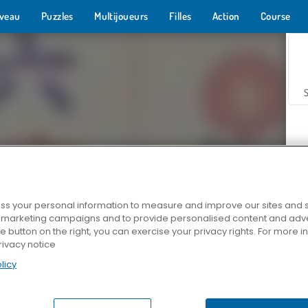
veau
Puzzles
Multijoueurs
Filles
Action
Course
s your personal information to measure and improve our sites and s
r marketing campaigns and to provide personalised content and adver
Z
he button on the right, you can exercise your privacy rights. For more 
rivacy notice
licy