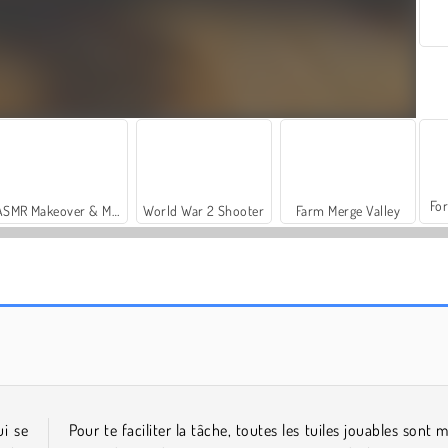
For
ASMR Makeover & Makeup Studio
World War 2 Shooter
Farm Merge Valley
Casino World
Winter Wonderland Mahjong
i se
Pour te faciliter la tâche, toutes les tuiles jouables sont m