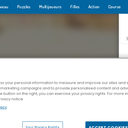
veau
Puzzles
Multijoueurs
Filles
Action
Course
s your personal information to measure and improve our sites and s
r marketing campaigns and to provide personalised content and adver
Z
he button on the right, you can exercise your privacy rights. For more 
rivacy notice
licy
Your Privacy Rights
ACCEPT COOKIES