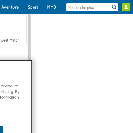
Aventure
Sport
MMO
Pour toi
Sweet Match
ervice, to
tising. By
en Solitaire
information