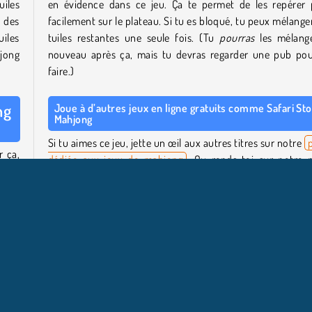
iles
en évidence dans ce jeu. Ça te permet de les repérer 
 des
facilement sur le plateau. Si tu es bloqué, tu peux mélanger
uiles
tuiles restantes une seule fois. (Tu
pourras
les mélang
jong
nouveau après ça, mais tu devras regarder une pub pou
faire.)
ng
Joue à d’autres jeux en ligne gratuits comme Safari St
Mahjong
Si tu aimes ce jeu, jette un œil aux autres titres sur notre
r ça,
dédiée aux jeux de mahjong
. Ou rends-toi sur notre 
uiles
consacrée à la collection Softgames
pour découvrir p
ner.
d’autres jeux de réflexion addictifs de ce studio.
inue
Qui a créé Safari Story Mahjong ?
Safari Story Mahjong
a été créé par Softgames.
r que
ition
. Les
Quand Safari Story Mahjong est-il sorti ?
être