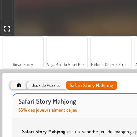
Royal Story
VegaMix Da Vinci Puzzles
Hidden Object: Street of Secrets
Safari Story Mahjong
Jeux de Puzzles
Car Parking City Duel
Let's Fish!
Safari Story Mahjong
56% des joueurs aiment ce jeu
Safari Story Mahjong
est un superbe jeu de mahjong qu