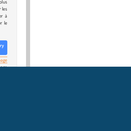
plus
 les
er à
r le
ory
page
page
lein