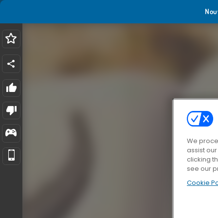
Nou
We proces
assist ou
clicking t
see our p
Cookie Po