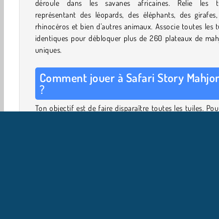
déroule dans les savanes africaines. Relie les tu
représentant des léopards, des éléphants, des girafes,
rhinocéros et bien d'autres animaux. Associe toutes les t
identiques pour débloquer plus de 260 plateaux de mah
uniques.
Comment jouer à Safari Story Mahjo
?
Ton objectif est de faire disparaître toutes les tuiles. Pou
tu dois sélectionner des paires identiques. Cherche deux t
avec la même image et appuie dessus pour les sélection
Les paires identiques disparaîtront du plateau. Cont
jusqu’à ce que tu aies fait disparaître toutes les tuiles.
Ça a l’air facile, mais il y a un hic : tu ne peux sélectionne
les tuiles qui peuvent glisser librement hors de la dispos
des tuiles sur l’un des côtés longs (à droite ou à gauche)
tuiles que tu veux jouer ne doivent pas non plus 