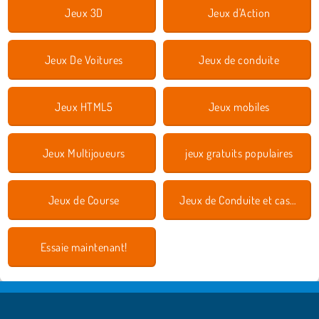
Jeux 3D
Jeux d'Action
Jeux De Voitures
Jeux de conduite
Jeux HTML5
Jeux mobiles
Jeux Multijoueurs
jeux gratuits populaires
Jeux de Course
Jeux de Conduite et cascades
Essaie maintenant!