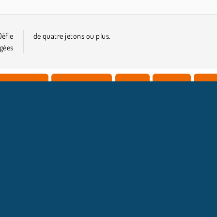
éfie
de quatre jetons ou plus.
ngées
 de connecter
Jeux De Famille
HTML5
Match 3
Puzzl
NFOS ENTREPRISE
HILFE
Conditions d’utilisation
Acceptation des cookies
Hilfe
Politique De Protection De La Vie Privée
Cookies