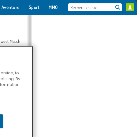
Aventure
Sport
MMO
Pour toi
Sweet Match
ervice, to
tising. By
en Solitaire
information
Farmerama