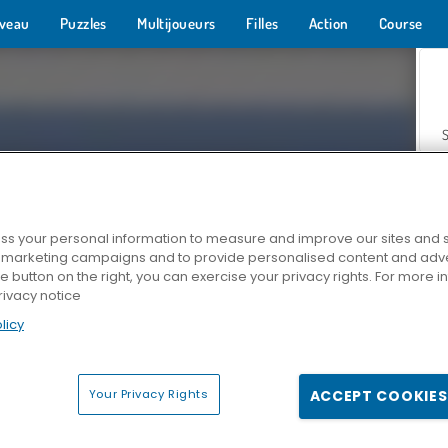
veau
Puzzles
Multijoueurs
Filles
Action
Course
s your personal information to measure and improve our sites and s
r marketing campaigns and to provide personalised content and adver
Z
he button on the right, you can exercise your privacy rights. For more 
rivacy notice
licy
Your Privacy Rights
ACCEPT COOKIES