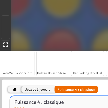
VegaMix Da Vinci Puzzles
Hidden Object: Street of Secrets
Car Parking City Duel
Puissance 4 : classique
Jeux de 2 joueurs
ASMR Makeover & Makeup Studio
Farm Merge Valley
Puissance 4 : classique