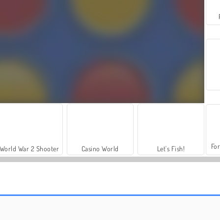
For
World War 2 Shooter
Casino World
Let's Fish!
Kyodai papillon
Puissance 4 : multijoueurs