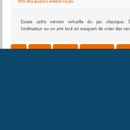
70% des joueurs aiment ce jeu
Essaie cette version virtuelle du jeu classique. D
l'ordinateur ou un ami tout en essayant de créer des ra
Solo
Top 100
2 joueurs
Concentration
Jeux
I