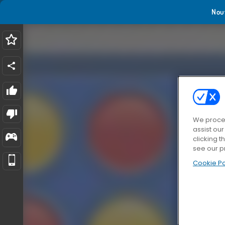
Nou
We proces
assist ou
clicking t
see our p
Cookie Po