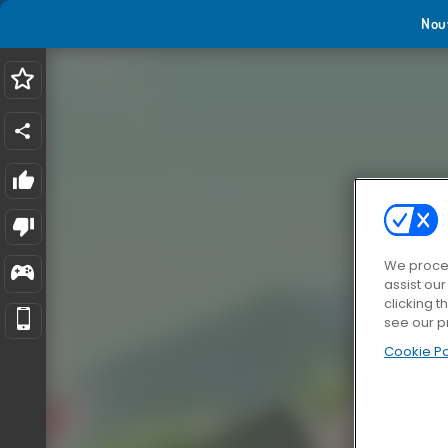
Nou
We proces
assist ou
clicking t
see our p
Cookie Po