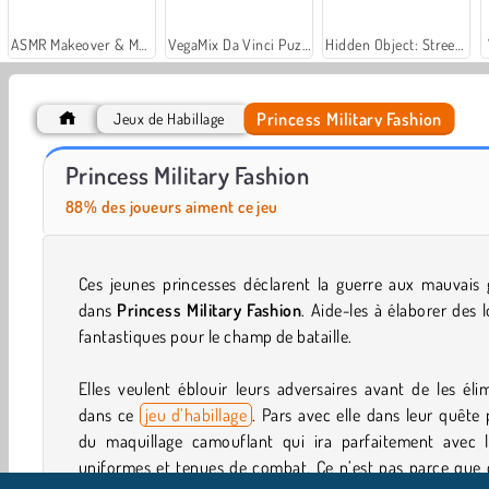
ASMR Makeover & Makeup Studio
VegaMix Da Vinci Puzzles
Hidden Object: Street of Secrets
Princess Military Fashion
Jeux de Habillage
Casino World
Let's Fish!
Princess Military Fashion
88% des joueurs aiment ce jeu
Ces jeunes princesses déclarent la guerre aux mauvais 
dans
Princess Military Fashion
. Aide-les à élaborer des 
fantastiques pour le champ de bataille.
Elles veulent éblouir leurs adversaires avant de les éli
dans ce
jeu d’habillage
. Pars avec elle dans leur quête
du maquillage camouflant qui ira parfaitement avec l
uniformes et tenues de combat. Ce n’est pas parce que 