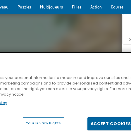
veau
Puzzles
Multijoueurs
Filles
Action
Course
s your personal information to measure and improve our sites and s
r marketing campaigns and to provide personalised content and adver
Z
he button on the right, you can exercise your privacy rights. For more 
rivacy notice
licy
Your Privacy Rights
ACCEPT COOKIES