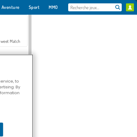
Aventure
Sport
MMO
Pour toi
Sweet Match
ervice, to
tising. By
en Solitaire
information
Farmerama