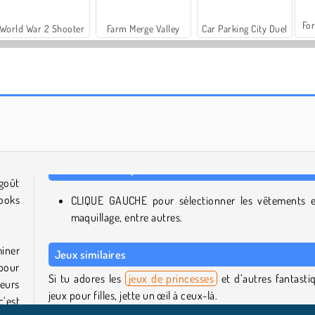
For
World War 2 Shooter
Farm Merge Valley
Car Parking City Duel
Besties Paris Trip
Darling Doll
goût
looks
CLIQUE GAUCHE pour sélectionner les vêtements e
maquillage, entre autres.
miner
Jeux similaires
 pour
Si tu adores les
jeux de princesses
et d’autres fantasti
eurs
jeux pour filles, jette un œil à ceux-là.
c’est