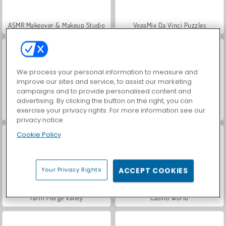
ASMR Makeover & Makeup Studio
VegaMix Da Vinci Puzzles
We process your personal information to measure and
improve our sites and service, to assist our marketing
campaigns and to provide personalised content and
advertising. By clicking the button on the right, you can
exercise your privacy rights. For more information see our
Hidden Object: Street of Secrets
World War 2 Shooter
privacy notice
Cookie Policy
Your Privacy Rights
ACCEPT COOKIES
Farm Merge Valley
Casino World