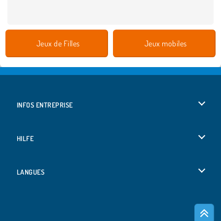
Jeux de Filles
Jeux mobiles
INFOS ENTREPRISE
Conditions d’utilisation
HILFE
Politique De Protection De La Vie Privée
Hilfe
LANGUES
Cookies
Deutsch
Acceptation des cookies