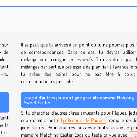
Bunnys Farm
Matching Easter Eggs
r sur
Il se peut que tu arrives à un point où tu ne pourras plus f
x de
de correspondances. Dans ce cas, tu devras utilise
iles,
mélange pour réorganiser les œufs. Tu n'as droit qu'à 
utant
mélanges par partie, alors essaie de planifier à l'avance lor
 - tu
tu crées des paires pour ne pas être à court
correspondances possibles !
Joue à d'autres jeux en ligne gratuits comme Mahjong
Sweet Easter
Si tu cherches d'autres titres amusants pour Pâques, jett
ctant
coup d'œil à notre
collection de Pâques
remplie de di
 œufs
jeux festifs. Pour d'autres puzzles d'œufs, essaie le je
utres
mémoire Matching Easter Eggs ou teste ta vue avec
Hi