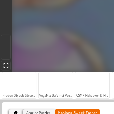
Hidden Object: Street of Secrets
VegaMix Da Vinci Puzzles
ASMR Makeover & Makeup Studio
Mahjong Sweet Easter
Jeux de Puzzles