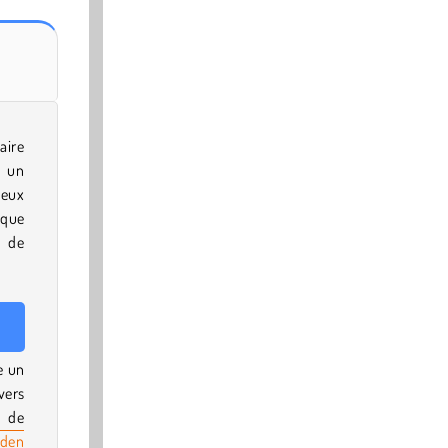
aire
r un
deux
sque
 de
e un
vers
u de
dden