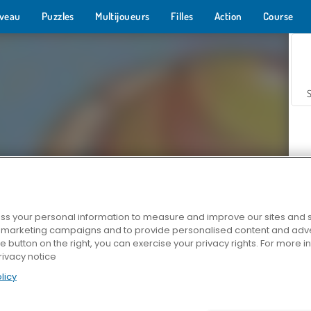
veau
Puzzles
Multijoueurs
Filles
Action
Course
s your personal information to measure and improve our sites and s
r marketing campaigns and to provide personalised content and adver
Z
he button on the right, you can exercise your privacy rights. For more 
rivacy notice
licy