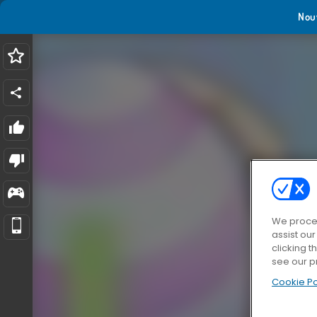
Nou
We proces
assist ou
clicking t
see our p
Cookie Po