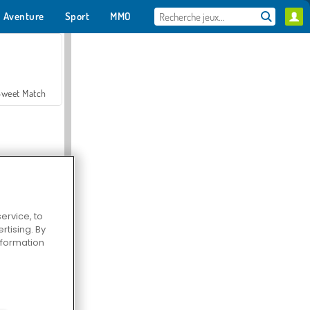
Aventure
Sport
MMO
Pour toi
Sweet Match
ervice, to
tising. By
en Solitaire
information