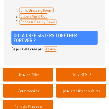
BFFs Dressing Room
Sisters Night Out
Princess Beauty Salon
QUI A CRÉÉ SISTERS TOGETHER
FOREVER ?
Ce jeu a été créé par
Agame
.
Jeux de Filles
Jeux HTML5
Jeux mobiles
jeux gratuits populaires
Jeux de Princesse