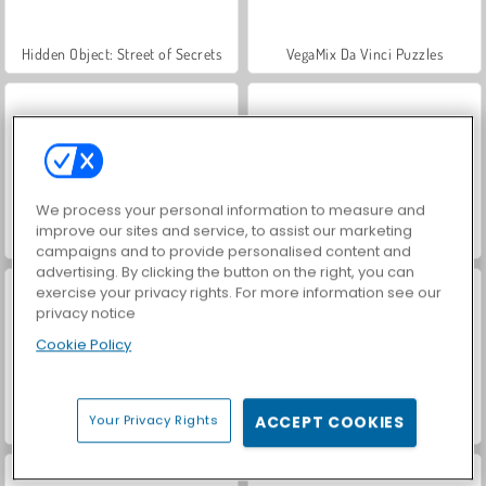
Hidden Object: Street of Secrets
VegaMix Da Vinci Puzzles
We process your personal information to measure and
improve our sites and service, to assist our marketing
Casino World
Car Parking City Duel
campaigns and to provide personalised content and
advertising. By clicking the button on the right, you can
exercise your privacy rights. For more information see our
privacy notice
Cookie Policy
Your Privacy Rights
ACCEPT COOKIES
Royal Story
Let's Fish!