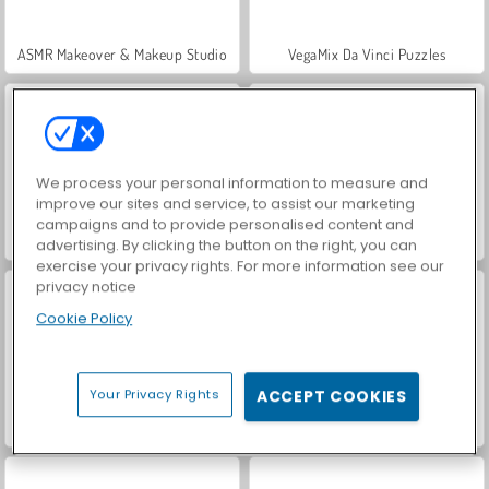
ASMR Makeover & Makeup Studio
VegaMix Da Vinci Puzzles
We process your personal information to measure and
improve our sites and service, to assist our marketing
campaigns and to provide personalised content and
Hidden Object: Street of Secrets
Farm Merge Valley
advertising. By clicking the button on the right, you can
exercise your privacy rights. For more information see our
privacy notice
Cookie Policy
Your Privacy Rights
ACCEPT COOKIES
Let's Fish!
Car Parking City Duel