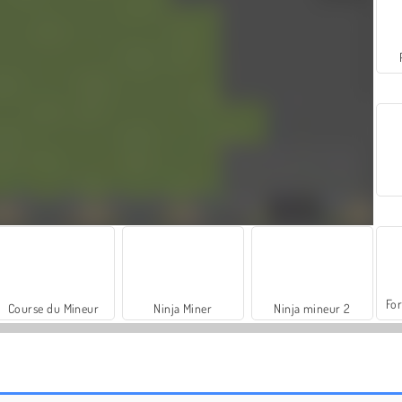
For
Course du Mineur
Ninja Miner
Ninja mineur 2