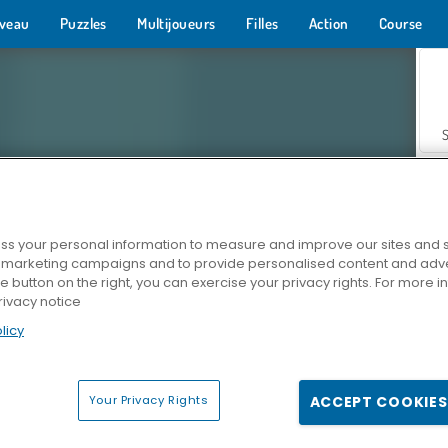
veau
Puzzles
Multijoueurs
Filles
Action
Course
s your personal information to measure and improve our sites and s
r marketing campaigns and to provide personalised content and adver
Z
he button on the right, you can exercise your privacy rights. For more 
rivacy notice
licy
Your Privacy Rights
ACCEPT COOKIES