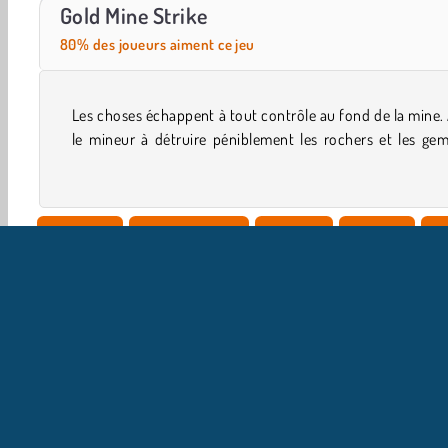
Idle Miner Tycoon
World War 2 Shooter
Gold Mine Strike
80% des joueurs aiment ce jeu
Les choses échappent à tout contrôle au fond de la mine.
pour se frayer un chemin en chariot dans ce jeu d'act
le mineur à détruire péniblement les rochers et les ge
Aventure
Concentration
Crafting
Creuser
Je
I