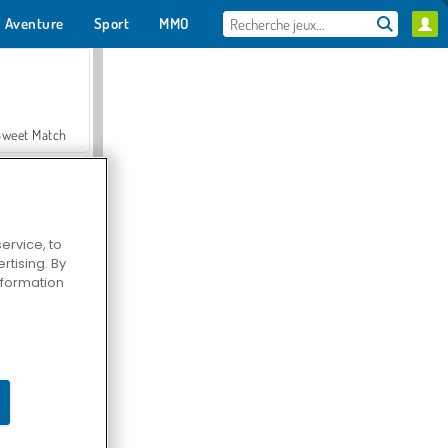
Aventure
Sport
MMO
Pour toi
Sweet Match
ervice, to
tising. By
en Solitaire
information
Farmerama