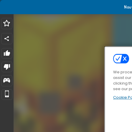
Nou
We proces
assist ou
clicking t
see our p
Cookie Po