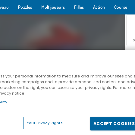
veau
Puzzles
Multijoueurs
Filles
Action
Course
s your personal information to measure and improve our sites and s
r marketing campaigns and to provide personalised content and adver
Z
he button on the right, you can exercise your privacy rights. For more 
rivacy notice
licy
Your Privacy Rights
ACCEPT COOKIES