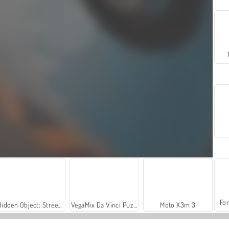
For
Hidden Object: Street of Secrets
VegaMix Da Vinci Puzzles
Moto X3m 3