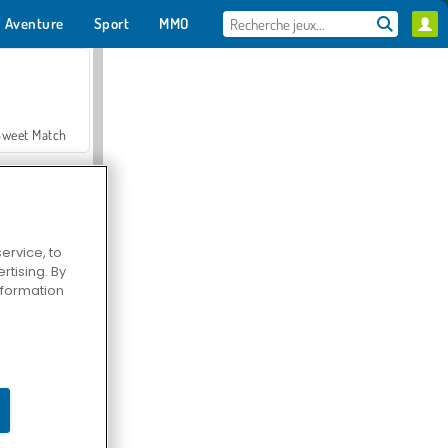
Aventure
Sport
MMO
Pour toi
Sweet Match
ervice, to
tising. By
en Solitaire
information
Farmerama