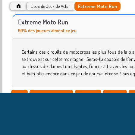
Extreme Moto Run
Jeux de Jeux de Vélo
Offroad Moto Mania
Bike vs Train
Extreme Moto Run
90% des joueurs aiment ce jeu
Certains des circuits de motocross les plus fous de la pl
avec ce bonhomme fou de sensations fortes et remport
se trouvent sur cette montagne ! Seras-tu capable de t'en
au-dessus des lames tranchantes, foncer à travers les bo
et bien plus encore dans ce jeu de course intense ? Fais é
Solo
Course en montée
Véhicules
Y8 Jeux
J
Jeux Extrêmes
HTML5
Course en ligne
Course e