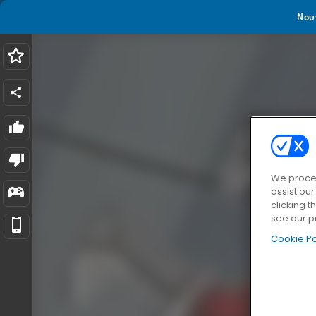
Nou
We proces
assist ou
clicking t
see our p
Cookie Po