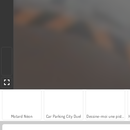
Motard Néon
Car Parking City Duel
Dessine-moi une piste de course