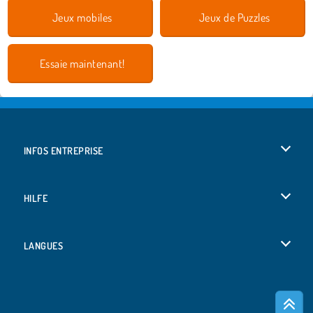
Jeux mobiles
Jeux de Puzzles
Essaie maintenant!
INFOS ENTREPRISE
Conditions d’utilisation
HILFE
Politique De Protection De La Vie Privée
Hilfe
LANGUES
Cookies
English
Acceptation des cookies