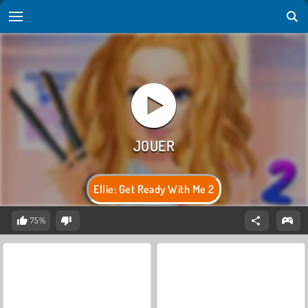
Ellie: Get Ready With Me 2
75%