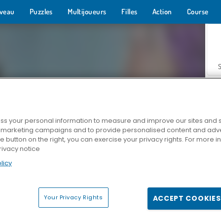
veau
Puzzles
Multijoueurs
Filles
Action
Course
s your personal information to measure and improve our sites and s
r marketing campaigns and to provide personalised content and adver
Z
he button on the right, you can exercise your privacy rights. For more 
rivacy notice
licy
Your Privacy Rights
ACCEPT COOKIES