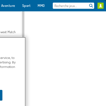
Aventure
Sport
MMO
Pour toi
Sweet Match
ervice, to
tising. By
en Solitaire
information
Farmerama