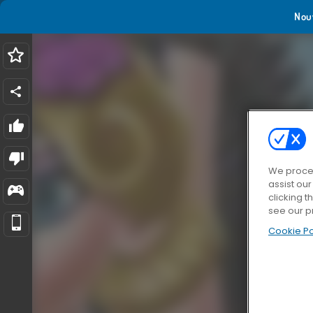
Nou
We proces
assist ou
clicking t
see our p
Cookie Po