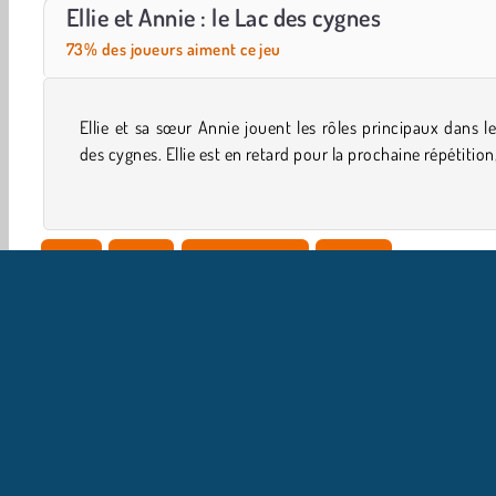
Casino World
Let's Fish!
Ellie et Annie : le Lac des cygnes
73% des joueurs aiment ce jeu
Ellie et sa sœur Annie jouent les rôles principaux dans l
aurait vraiment besoin d'aide pour trouver son costume 
des cygnes. Ellie est en retard pour la prochaine répétition,
Solo
Filles
Objets cachés
Mobile
I