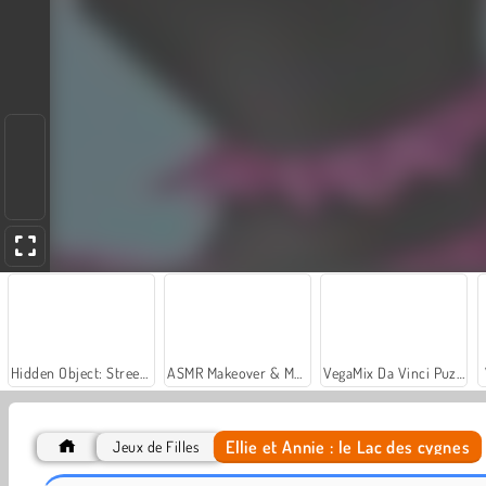
Hidden Object: Street of Secrets
ASMR Makeover & Makeup Studio
VegaMix Da Vinci Puzzles
Ellie et Annie : le Lac des cygnes
Jeux de Filles