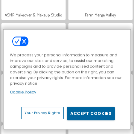
ASMR Makeover & Makeup Studio
Farm Merge Valley
We process your personal information to measure and
improve our sites and service, to assist our marketing
VegaMix Da Vinci Puzzles
Hidden Object: Street of Secrets
campaigns and to provide personalised content and
advertising. By clicking the button on the right, you can
exercise your privacy rights. For more information see our
privacy notice
Cookie Policy
Your Privacy Rights
ACCEPT COOKIES
World War 2 Shooter
Car Parking City Duel