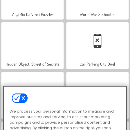
VegaMix Da Vinci Puzzles
World War 2 Shooter
Hidden Object: Street of Secrets
Car Parking City Duel
We process your personal information to measure and
ASMR Makeover & Makeup Studio
Farm Merge Valley
improve our sites and service, to assist our marketing
campaigns and to provide personalised content and
advertising. By clicking the button on the right, you can