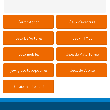
Jeux d'Action
Jeux d'Aventure
Jeux De Voitures
Jeux HTML5
Jeux mobiles
Jeux de Plate-forme
jeux gratuits populaires
Jeux de Course
Essaie maintenant!