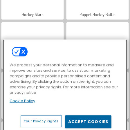
Hockey Stars
Puppet Hockey Battle
Air Hockey Multiplayer
Hidden Object: Street of Secrets
We process your personal information to measure and
improve our sites and service, to assist our marketing
campaigns and to provide personalised content and
advertising. By clicking the button on the right, you can
exercise your privacy rights. For more information see our
privacy notice
Cookie Policy
VegaMix Da Vinci Puzzles
ASMR Makeover & Makeup Studio
Your Privacy Rights
ACCEPT COOKIES