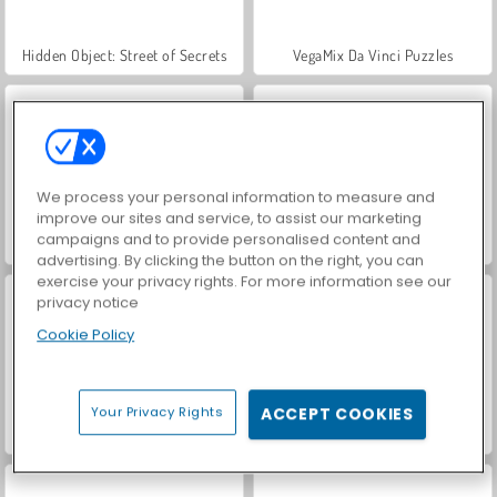
Hidden Object: Street of Secrets
VegaMix Da Vinci Puzzles
We process your personal information to measure and
improve our sites and service, to assist our marketing
campaigns and to provide personalised content and
ASMR Makeover & Makeup Studio
World War 2 Shooter
advertising. By clicking the button on the right, you can
exercise your privacy rights. For more information see our
privacy notice
Cookie Policy
Your Privacy Rights
ACCEPT COOKIES
Farm Merge Valley
Car Parking City Duel