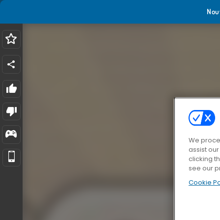
Nou
We proces
assist ou
clicking t
see our p
Cookie Po