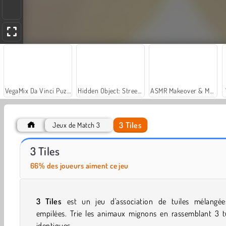
VegaMix Da Vinci Puzzles
Hidden Object: Street of Secrets
ASMR Makeover & Makeup Studio
3 Tiles
Jeux de Match 3
Car Parking City Duel
Royal Story
3 Tiles
66% des joueurs aiment ce jeu
3 Tiles
est un jeu d'association de tuiles mélangée
empilées. Trie les animaux mignons en rassemblant 3 tu
identiques.