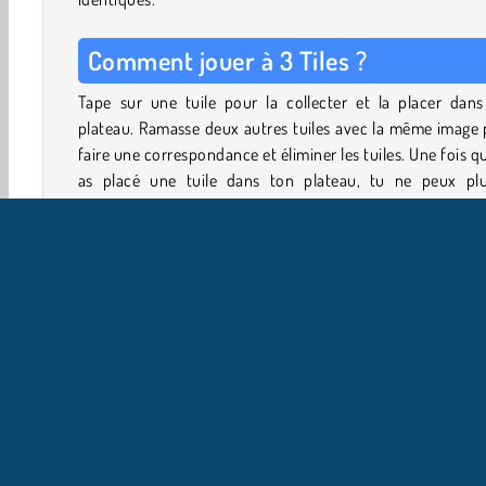
Comment jouer à 3 Tiles ?
Tape sur une tuile pour la collecter et la placer dans
plateau. Ramasse deux autres tuiles avec la même image
faire une correspondance et éliminer les tuiles. Une fois q
as placé une tuile dans ton plateau, tu ne peux plu
remettre.
Il y a de la place pour sept tuiles dans ton plateau, 
assure-toi qu'il te reste toujours assez d'espace 
compléter chaque série. Si tu es à court de mouvements
perdras la partie.
Tu peux gagner plus d'étoiles en terminant les niveaux
rapidement. Pour ajouter du temps au chronomètre, essa