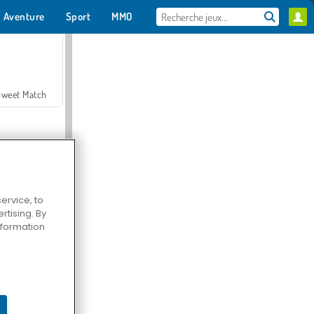
Aventure
Sport
MMO
Pour toi
Sweet Match
ervice, to
tising. By
en Solitaire
information