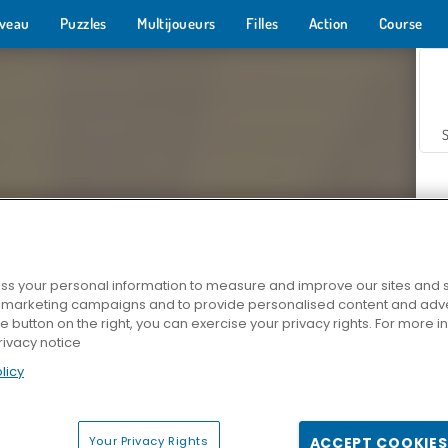
veau
Puzzles
Multijoueurs
Filles
Action
Course
s your personal information to measure and improve our sites and s
r marketing campaigns and to provide personalised content and adver
Z
he button on the right, you can exercise your privacy rights. For more 
rivacy notice
licy
Your Privacy Rights
ACCEPT COOKIES