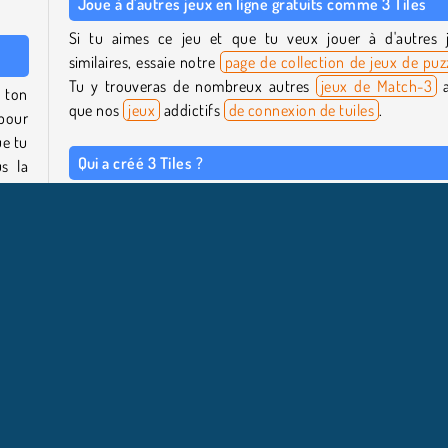
Joue à d'autres jeux en ligne gratuits comme 3 Tiles
Si tu aimes ce jeu et que tu veux jouer à d'autres 
similaires, essaie notre
page de collection de jeux de puz
Tu y trouveras de nombreux autres
jeux de Match-3
a
 ton
que nos
jeux
addictifs
de connexion de tuiles
.
 pour
ue tu
Qui a créé 3 Tiles ?
s la
3 Tiles
a été créé par MoviSoft.
alors
Quand 3 Tiles a-t-il été publié pour la première fois ?
pour
La version application mobile de ce jeu est sortie pou
, tu
première fois en novembre 2022. Cette version web est so
en janvier 2025.
 plus
ie de