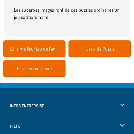
Les superbes images font de ces puzzles ordinaires un
jeu extraordinaire.
Et le meilleur jeu de l'année est 2018
Jeux de Puzzle
Essaie maintenant!
INFOS ENTREPRISE
Conditions d’utilisation
HILFE