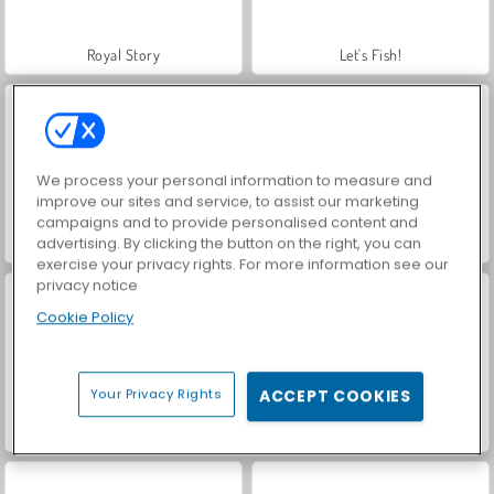
Royal Story
Let's Fish!
We process your personal information to measure and
improve our sites and service, to assist our marketing
campaigns and to provide personalised content and
advertising. By clicking the button on the right, you can
VegaMix Da Vinci Puzzles
Hidden Object: Street of Secrets
exercise your privacy rights. For more information see our
privacy notice
Cookie Policy
Your Privacy Rights
ACCEPT COOKIES
ASMR Makeover & Makeup Studio
World War 2 Shooter