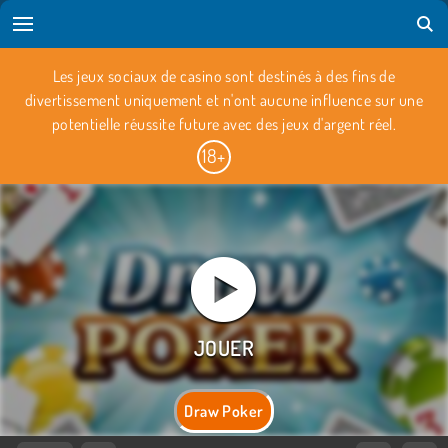
Les jeux sociaux de casino sont destinés à des fins de
divertissement uniquement et n'ont aucune influence sur une
potentielle réussite future avec des jeux d'argent réel.
Draw Poker