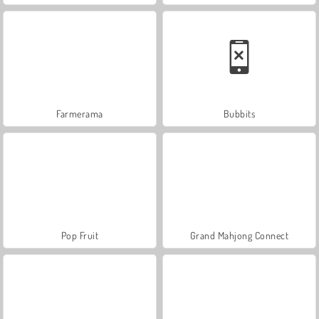
Farmerama
Bubbits
Pop Fruit
Grand Mahjong Connect