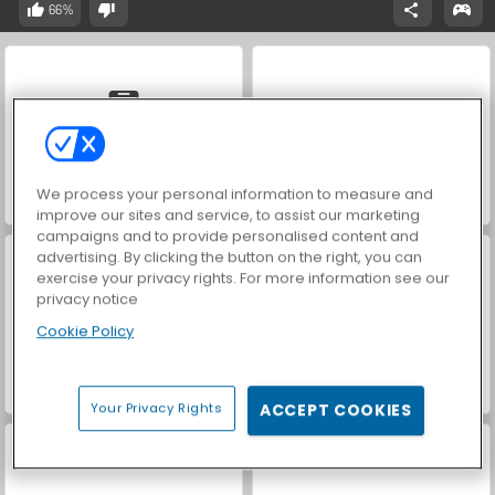
66%
We process your personal information to measure and
Casino World
VegaMix Da Vinci Puzzles
improve our sites and service, to assist our marketing
campaigns and to provide personalised content and
advertising. By clicking the button on the right, you can
exercise your privacy rights. For more information see our
privacy notice
Cookie Policy
Poker
Poker 3
Your Privacy Rights
ACCEPT COOKIES