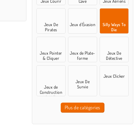
Jeux Courir
Cave
Jeux Aériens
Jeux De
Jeux d'Évasion
Silly Ways To
Pirates
Die
Jeux Pointer
Jeux de Plate-
Jeux De
& Cliquer
forme
Détective
Jeux Clicker
Jeux De
Survie
Jeux de
Construction
de Ville
Plus de catégories