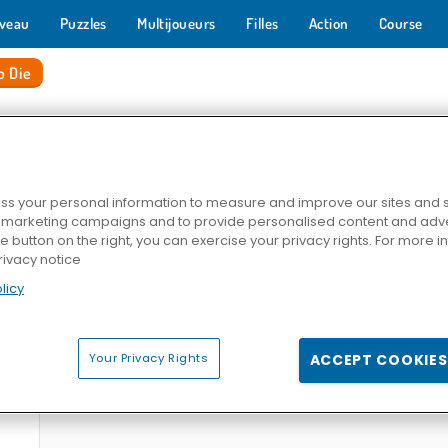
veau
Puzzles
Multijoueurs
Filles
Action
Course
o Die
Y WAYS TO DIE
s your personal information to measure and improve our sites and s
r marketing campaigns and to provide personalised content and adver
he button on the right, you can exercise your privacy rights. For more 
rivacy notice
licy
ntures
Silly Ways to Die : Fête de Noël
Silly Ways to Die: Differences 2
Silly Ways To 
Your Privacy Rights
ACCEPT COOKIES