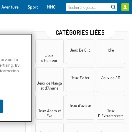
Aventure
Sport
MMO
Pour toi
CATÉGORIES LIÉES
Jeux De Clic
Idle
Jeux
ervice, to
d'horreur
tising. By
information
Jeux Éviter
Jeux de 2D
Jeux de Manga
et d'Anime
Die: Party
Jeux d'avatar
Jeux Adam et
Jeux
Eve
D'Extraterrestr
es