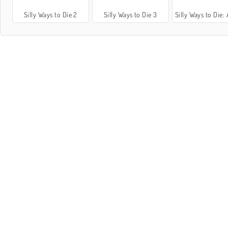
Silly Ways to Die 2
Silly Ways to Die 3
Silly Ways to Die: Adven