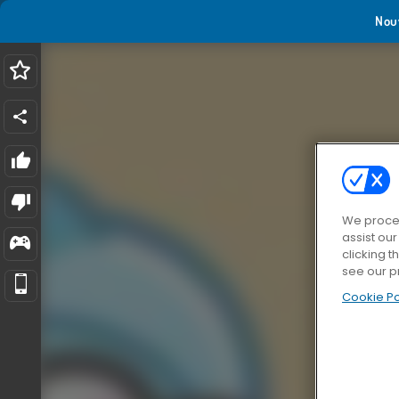
Nou
We proces
assist ou
clicking t
see our p
Cookie Po