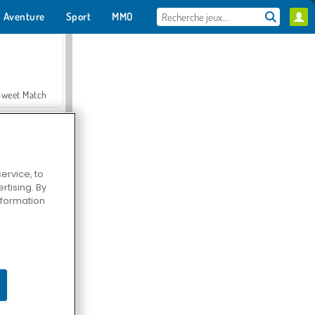
Aventure
Sport
MMO
Pour toi
Sweet Match
ervice, to
tising. By
en Solitaire
information
Farmerama