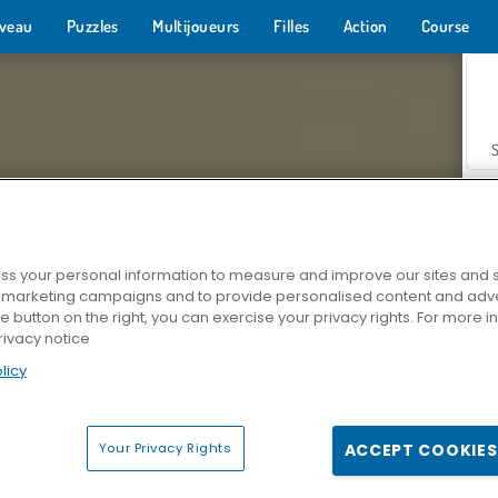
veau
Puzzles
Multijoueurs
Filles
Action
Course
s your personal information to measure and improve our sites and s
r marketing campaigns and to provide personalised content and adver
Z
he button on the right, you can exercise your privacy rights. For more 
rivacy notice
licy
Your Privacy Rights
ACCEPT COOKIES