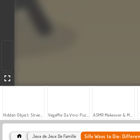
Hidden Object: Street of Secrets
VegaMix Da Vinci Puzzles
ASMR Makeover & Makeup Studio
Silly Ways to Die: Differe
Jeux de Jeux De Famille