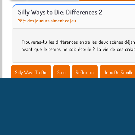
Casino World
Silly Ways to Die: Differences
Silly Ways to Die: Differences 2
75% des joueurs aiment ce jeu
Trouveras-tu les différences entre les deux scènes déja
avant que le temps ne soit écoulé ? La vie de ces créa
Silly Ways To Die
Solo
Réflexion
Jeux De Famille
Puzzles
I