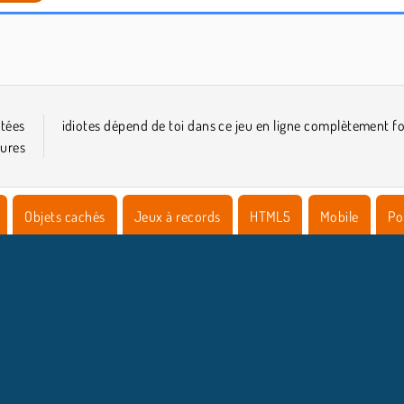
Royal Story
Silly Ways to Die 3
ntées
idiotes dépend de toi dans ce jeu en ligne complètement f
tures
Objets cachés
Jeux à records
HTML5
Mobile
Po
NFOS ENTREPRISE
HILFE