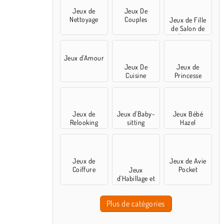
Jeux de
Jeux De
Nettoyage
Couples
Jeux de Fille
de Salon de
Beauté
Jeux d'Amour
Jeux De
Jeux de
Cuisine
Princesse
Jeux de
Jeux d'Baby-
Jeux Bébé
Relooking
sitting
Hazel
Jeux de
Jeux de Avie
Coiffure
Pocket
Jeux
d'Habillage et
Accessoires
Plus de catégories