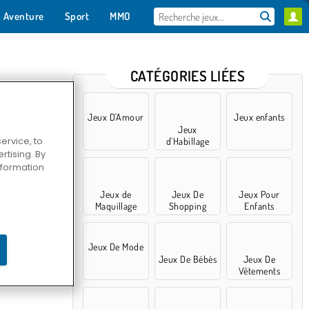
Aventure
Sport
MMO
Pour toi
CATÉGORIES LIÉES
Jeux D'Amour
Jeux enfants
Jeux
ervice, to
d'Habillage
tising. By
information
Jeux de
Jeux De
Jeux Pour
Maquillage
Shopping
Enfants
Jeux De Mode
Jeux De Bébés
Jeux De
Vêtements