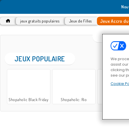
Nou
Jeux Accro du
jeux gratuits populaires
Jeux de Filles
JEUX AC
JEUX POPULAIRE
We proces
assist ou
clicking t
see our p
Cookie Po
Shopaholic Black Friday
Shopaholic: Rio
Shopaholic: To