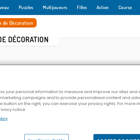
veau
Puzzles
Multijoueurs
Filles
Action
Course
x de Décoration
DE DÉCORATION
s your personal information to measure and improve our sites and s
r marketing campaigns and to provide personalised content and adver
he button on the right, you can exercise your privacy rights. For more 
ncess
Coloring By Numbers
Interior Designer - Decor Life
Home Design 
rivacy notice
licy