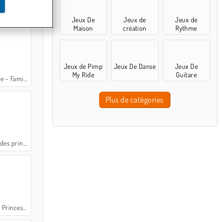
Decor
Jeux De
Jeux de
Jeux de
Maison
création
Rythme
Jeux de Pimp
Jeux De Danse
Jeux De
My Ride
Guitare
amily Tales
Plus de catégories
 princesses
Princesse