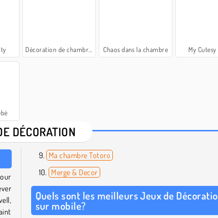
rty
Décoration de chambre universitaire
Chaos dans la chambre
My Cutesy
ébé
DE DÉCORATION
Ma chambre Totoro
Merge & Decor
your
ever
Quels sont les meilleurs Jeux de Décorati
ell,
sur mobile?
aint