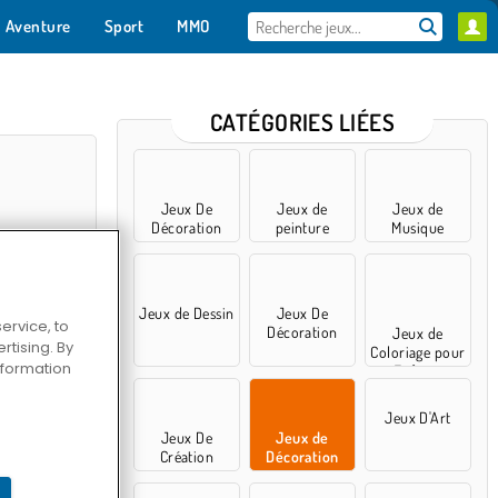
Aventure
Sport
MMO
Pour toi
CATÉGORIES LIÉES
Jeux De
Jeux de
Jeux de
Décoration
peinture
Musique
Jeux de Dessin
Jeux De
ervice, to
Décoration
Jeux de
tising. By
Coloriage pour
information
Enfants
- Match 3
Jeux D'Art
Jeux De
Jeux de
Création
Décoration