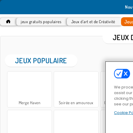
Nou
Jeu
jeux gratuits populaires
Jeux d’art et de Créativité
JEUX 
JEUX POPULAIRE
We proces
assist ou
clicking t
Merge Haven
Soirée en amoureux
Organization Pri
see our p
Cookie Po