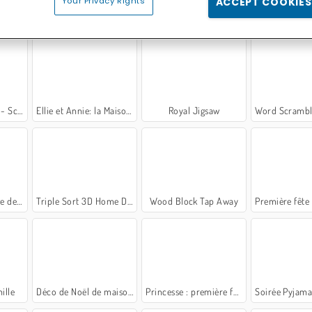
Your Privacy Rights
ACCEPT COOKIES
toro
Couple parfait : vacances de Noël
Dream Room Makeover
Merge & 
 Edition
Ellie et Annie: la Maison de Poupées
Royal Jigsaw
Word Scramble - F
sirène
Triple Sort 3D Home Design
Wood Block Tap Away
Première fête des
ille
Déco de Noël de maison de poupées
Princesse : première fête
Soirée Pyjama 