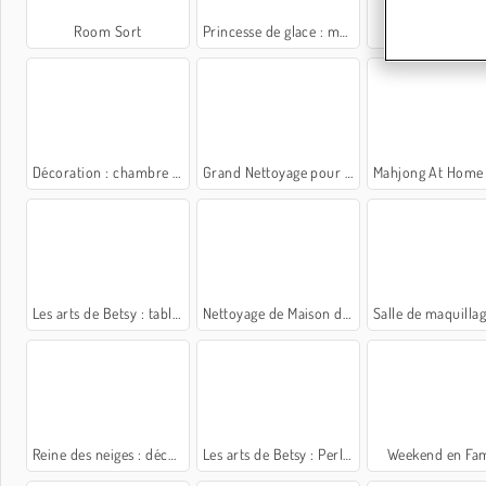
Room Sort
Princesse de glace : maison de poupée
Ma chambre To
Décoration : chambre de fillette
Grand Nettoyage pour les Lycéennes
Mahjong At Home - Scandanavian
Les arts de Betsy : tableau de sable été
Nettoyage de Maison de Poupée
Salle de maquillage de 
Reine des neiges : déco de salle d'eau
Les arts de Betsy : Perles de Noël
Weekend en Fam