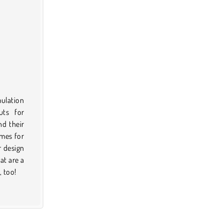
mulation
uts for
nd their
omes for
 design
hat are a
, too!