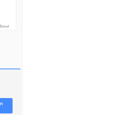
 Donut
on