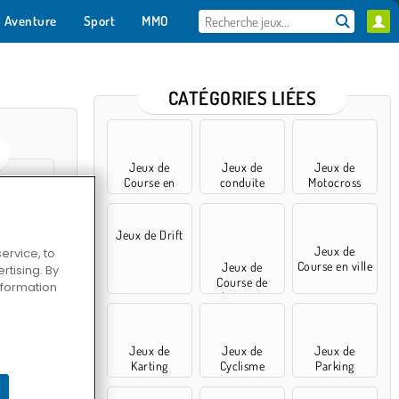
Aventure
Sport
MMO
Pour toi
CATÉGORIES LIÉES
Jeux de
Jeux de
Jeux de
Course en
conduite
Motocross
moto
Jeux de Drift
Jeux de
ervice, to
Course en ville
Jeux de
ace 3D
tising. By
Course de
information
bateaux
Jeux de
Jeux de
Jeux de
Speed
Karting
Cyclisme
Parking