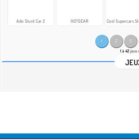
Ado Stunt Car 2
HOTGEAR
Cool Supercars Stun
1
2
3
1 à 42
jeux 
JEU