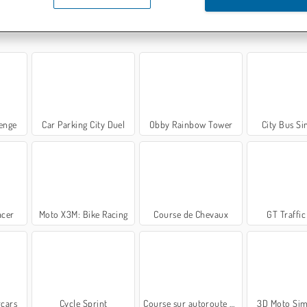
lenge
Car Parking City Duel
Obby Rainbow Tower
City Bus Si
acer
Moto X3M: Bike Racing
Course de Chevaux
GT Traffic
cars
Cycle Sprint
Course sur autoroute 3D
3D Moto Sim