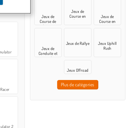
Jeux de
Course en
Jeux de
Jeux de
ligne
Course de
Course en
chevaux
montée
Jeux de Rallye
Jeux Uphill
Rush
Jeux de
mulator
Conduite et
cascades
Jeux Offroad
Plus de catégories
 Racer
ulator 2