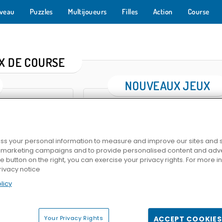
veau
Puzzles
Multijoueurs
Filles
Action
Course
X DE COURSE
NOUVEAUX JEUX
s your personal information to measure and improve our sites and s
Nitro Speed 2 Underground
Racing In City
Fun R
r marketing campaigns and to provide personalised content and adver
he button on the right, you can exercise your privacy rights. For more 
rivacy notice
licy
Traffic Racing
M5 City Driver
Max 
ace 3D
Your Privacy Rights
ACCEPT COOKIES