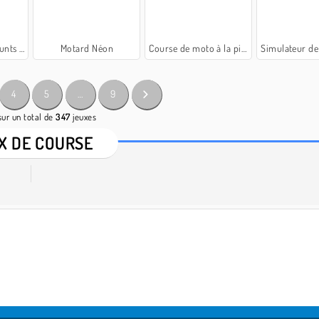
ts PvP
Motard Néon
Course de moto à la piscine
Simulateur de voi
4
5
…
9
sur un total de
347
jeuxes
X DE COURSE