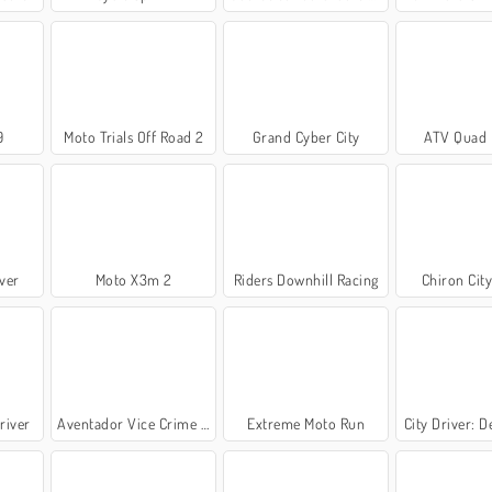
9
Moto Trials Off Road 2
Grand Cyber City
ATV Quad 
iver
Moto X3m 2
Riders Downhill Racing
Chiron City
river
Aventador Vice Crime City
Extreme Moto Run
City Driver: D