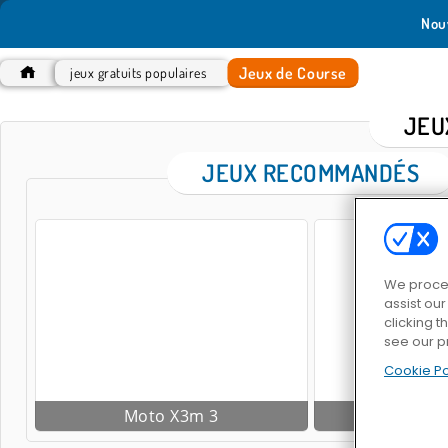
Nou
Jeux de Course
jeux gratuits populaires
JEU
JEUX RECOMMANDÉS
We proces
assist ou
clicking t
see our p
Cookie Po
Moto X3m 3
Fun R