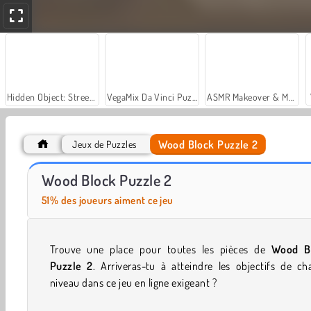
Hidden Object: Street of Secrets
VegaMix Da Vinci Puzzles
ASMR Makeover & Makeup Studio
Wood Block Puzzle 2
Jeux de Puzzles
Casino World
Let's Fish!
Wood Block Puzzle 2
51% des joueurs aiment ce jeu
Trouve une place pour toutes les pièces de
Wood B
Puzzle 2
. Arriveras-tu à atteindre les objectifs de c
niveau dans ce jeu en ligne exigeant ?