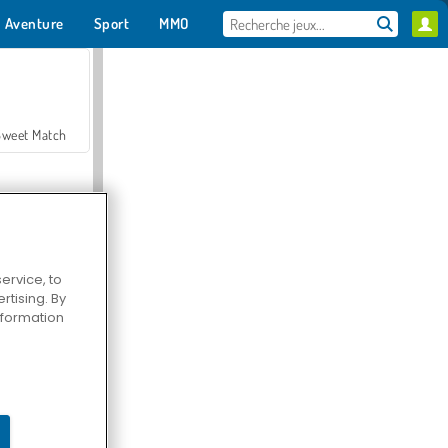
Aventure
Sport
MMO
Pour toi
Sweet Match
ervice, to
tising. By
en Solitaire
information