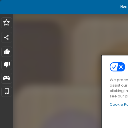
Nou
We proces
assist ou
clicking t
see our p
Cookie Po