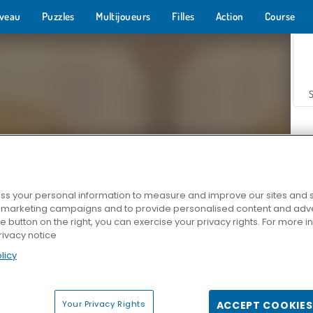
veau
Puzzles
Multijoueurs
Filles
Action
Course
s your personal information to measure and improve our sites and s
r marketing campaigns and to provide personalised content and adver
Z
he button on the right, you can exercise your privacy rights. For more 
rivacy notice
licy
Your Privacy Rights
ACCEPT COOKIES