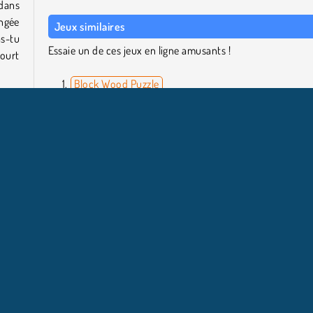
 dans
ngée
Jeux similaires
s-tu
Essaie un de ces jeux en ligne amusants !
court
Block Wood Puzzle
Block Champ
4 in a Row Mania
qui
Dream Pet Link
 pour
ntre
Qui a créé Wood Block Puzzle 2 ?
rmée.
Wood Block Puzzle 2 a été créé par Softgames.