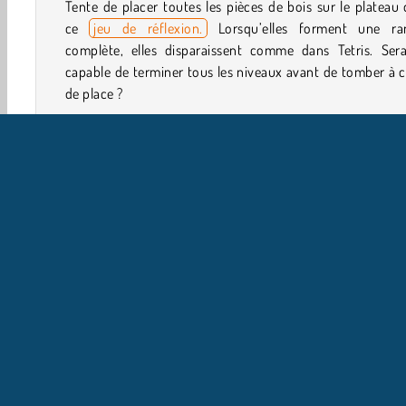
Tente de placer toutes les pièces de bois sur le plateau
ce
jeu de réflexion.
Lorsqu’elles forment une ra
complète, elles disparaissent comme dans Tetris. Sera
capable de terminer tous les niveaux avant de tomber à 
de place ?
Comment jouer à Wood Block Puzzle 2 ?
Wood Block Puzzle 2 est un
jeu de réflexion en ligne
ressemble à Tetris. Trouve un emplacement sur le plateau
chacune des pièces aux formes diverses. Une partie d’e
elles disparaîtra une fois qu’une ligne complète sera fo
Tu as également un objectif à remplir dans chaque niveau.
HTML5
Mobile
Populaire
Puzzles
Softgames