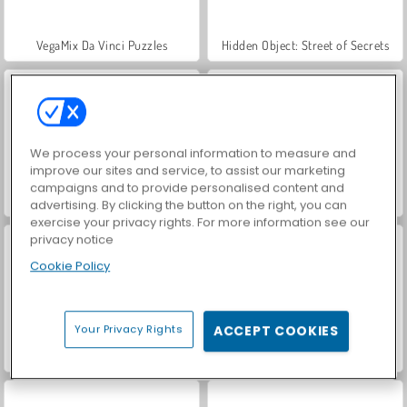
VegaMix Da Vinci Puzzles
Hidden Object: Street of Secrets
We process your personal information to measure and
improve our sites and service, to assist our marketing
campaigns and to provide personalised content and
World War 2 Shooter
Car Parking City Duel
advertising. By clicking the button on the right, you can
exercise your privacy rights. For more information see our
privacy notice
Cookie Policy
Your Privacy Rights
ACCEPT COOKIES
Let's Fish!
ASMR Makeover & Makeup Studio