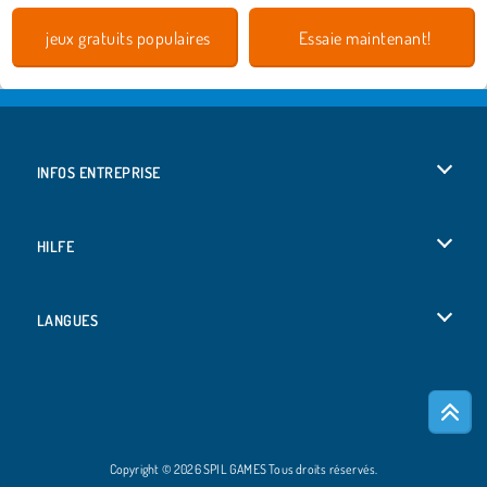
jeux gratuits populaires
Essaie maintenant!
INFOS ENTREPRISE
Conditions d’utilisation
HILFE
Politique De Protection De La Vie Privée
Hilfe
LANGUES
Cookies
English
Acceptation des cookies
Deutsch
Copyright © 2026 SPIL GAMES Tous droits réservés.