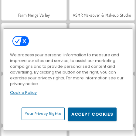
Farm Merge Valley
ASMR Makeover & Makeup Studio
We process your personal information to measure and
improve our sites and service, to assist our marketing
campaigns and to provide personalised content and
VegaMix Da Vinci Puzzles
Hidden Object: Street of Secrets
advertising. By clicking the button on the right, you can
exercise your privacy rights. For more information see our
privacy notice
Cookie Policy
Your Privacy Rights
ACCEPT COOKIES
World War 2 Shooter
Car Parking City Duel