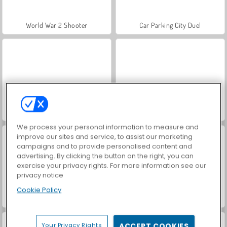
World War 2 Shooter
Car Parking City Duel
VegaMix Da Vinci Puzzles
Let's Fish!
We process your personal information to measure and
improve our sites and service, to assist our marketing
campaigns and to provide personalised content and
advertising. By clicking the button on the right, you can
exercise your privacy rights. For more information see our
privacy notice
Cookie Policy
Hidden Object: Street of Secrets
ASMR Makeover & Makeup Studio
Your Privacy Rights
ACCEPT COOKIES