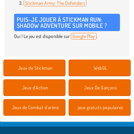
Stickman Army: The Defenders
PUIS-JE JOUER À STICKMAN RUN:
SHADOW ADVENTURE SUR MOBILE ?
Oui ! Le jeu est disponible sur
Google Play
.
Jeux de Stickman
WebGL
Jeux d'Action
Jeux De Garçons
Jeux de Combat d'arène
jeux gratuits populaires