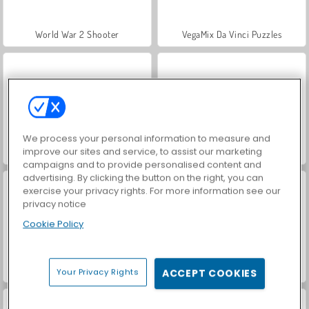
World War 2 Shooter
VegaMix Da Vinci Puzzles
We process your personal information to measure and
improve our sites and service, to assist our marketing
Car Parking City Duel
Hidden Object: Street of Secrets
campaigns and to provide personalised content and
advertising. By clicking the button on the right, you can
exercise your privacy rights. For more information see our
privacy notice
Cookie Policy
Club de Bowling
Bowling Stars
Your Privacy Rights
ACCEPT COOKIES