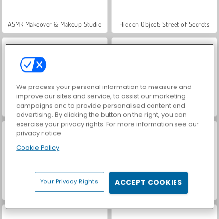
ASMR Makeover & Makeup Studio
Hidden Object: Street of Secrets
We process your personal information to measure and
improve our sites and service, to assist our marketing
campaigns and to provide personalised content and
Car Parking City Duel
VegaMix Da Vinci Puzzles
advertising. By clicking the button on the right, you can
exercise your privacy rights. For more information see our
privacy notice
Cookie Policy
Your Privacy Rights
ACCEPT COOKIES
Casino World
Idle Fashion Shop