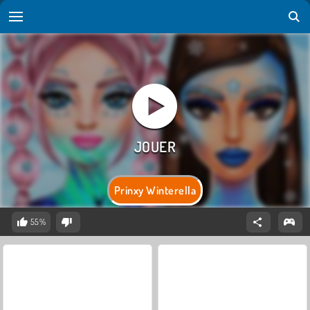
Prinxy Winterella
55%