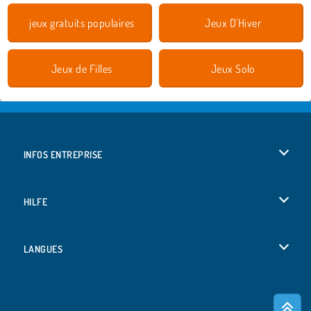
jeux gratuits populaires
Jeux D'Hiver
Jeux de Filles
Jeux Solo
INFOS ENTREPRISE
Conditions d’utilisation
HILFE
Politique De Protection De La Vie Privée
Hilfe
LANGUES
Cookies
English